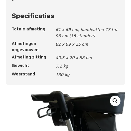
Specificaties
Totale afmeting
61 x 69 cm, handvatten 77 tot
96 cm (15 standen)
Afmetingen
82 x 69 x 25 cm
opgevouwen
Afmeting zitting
40,5 x 20 x 58 cm
Gewicht
7,2 kg
Weerstand
130 kg