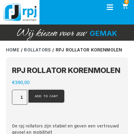
0
Wij
kiezen
voor
uw
G
E
M
A
K
HOME
/
ROLLATORS
/ RPJ ROLLATOR KORENMOLEN
RPJ ROLLATOR KORENMOLEN
€
390,00
ADD TO CART
De rpj rollators zijn stabiel en geven een vertrouwd
gevoel en mobiliteit