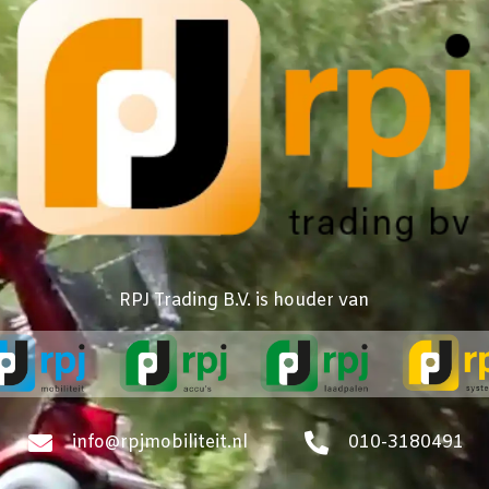
RPJ Trading B.V. is houder van
info@rpjmobiliteit.nl
010-3180491