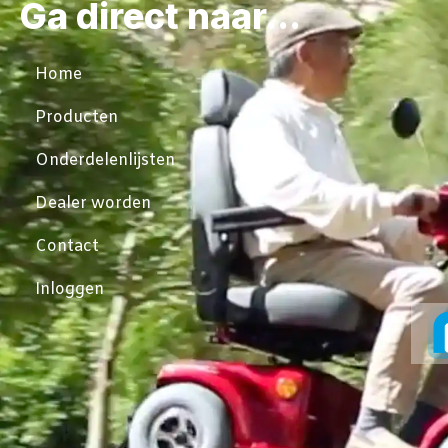
Ga direct naar...
Home
Producten
Onderdelenlijsten
Dealer worden
Contact
Inloggen