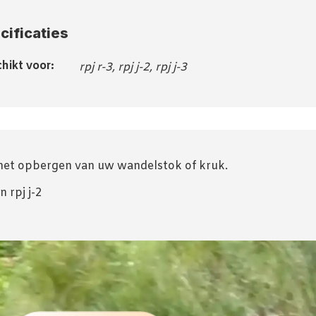
cificaties
hikt voor:
rpj r-3, rpj j-2, rpj j-3
 het opbergen van uw wandelstok of kruk.
n rpj j-2