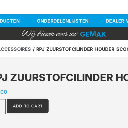
DUCTEN
ONDERDELENLIJSTEN
DEALER
Wij
kiezen
voor
uw
G
E
M
A
K
ACCESSOIRES
/ RPJ ZUURSTOFCILINDER HOUDER SC
PJ ZUURSTOFCILINDER 
,00
ADD TO CART