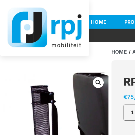
HOME
PRO
HOME
/
R
€
75